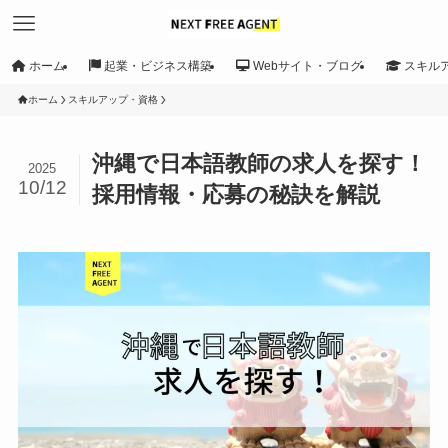
ホーム
起業・ビジネス構築
Webサイト・ブログ
スキル
ホーム
スキルアップ・資格
沖縄で日本語教師の求人を探す！
2025
10/12
採用情報・応募の秘訣を解説