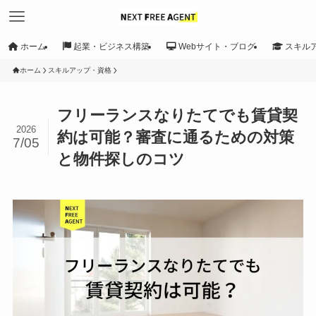
ホーム
起業・ビジネス構築
Webサイト・ブログ
スキル
ホーム
スキルアップ・資格
フリーランスなりたてでも賃貸契
2026
約は可能？審査に通るための対策
7/05
と物件探しのコツ